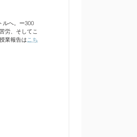
アトルへ。ー300
苦労、そしてこ
授業報告は
こち