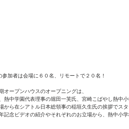
                   当日の参加者は会場に６０名、リモートで２０名！
期オープンハウスのオープニングは、
、熱中学園代表理事の堀田一芙氏、宮崎こばやし熱中小
場から在シアトル日本総領事の稲垣久生氏の挨拶でスタ
年記念ビデオの紹介やそれぞれのお立場から、熱中小学