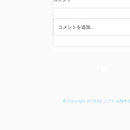
コメントを追加…
第3期 特別授業＆修了式 ＜陣
内一真先生＞
© Copyright 2018 by シアトル熱