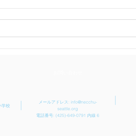
シア
3月4日特別講師 陣内一真
氏 ～「すずめの戸締まり」
映画音楽作曲家～
お問い合わせ
メールアドレス:
info@necchu-
中小学校
seattle.org
電話番号: (425)-649-0791 内線 6