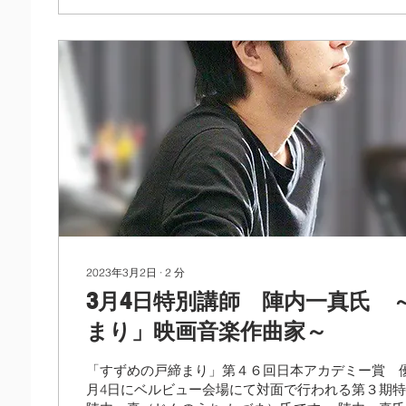
2023年3月2日
∙
2
分
3月4日特別講師 陣内一真氏 
まり」映画音楽作曲家～
「すずめの戸締まり」第４６回日本アカデミー賞 優
月4日にベルビュー会場にて対面で行われる第３期