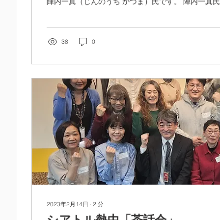
陣内一真（じんのうち かづま）氏です。 陣内一真
１月公開の新海誠監督の新作「すずめの戸締まり」の音
と共同で...
38
0
2023年2月14日
∙
2
分
シアトル熱中「茶話会」