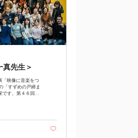
一真先生＞
演「映像に音楽をつ
の「すずめの戸締ま
曲家です。第４６回日
す。...