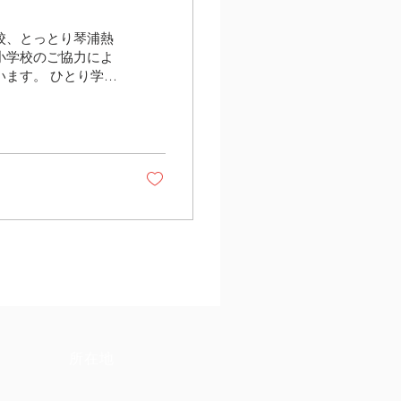
校、とっとり琴浦熱
小学校のご協力によ
ます。 ひとり学習
月１１日（土）１５
所在地