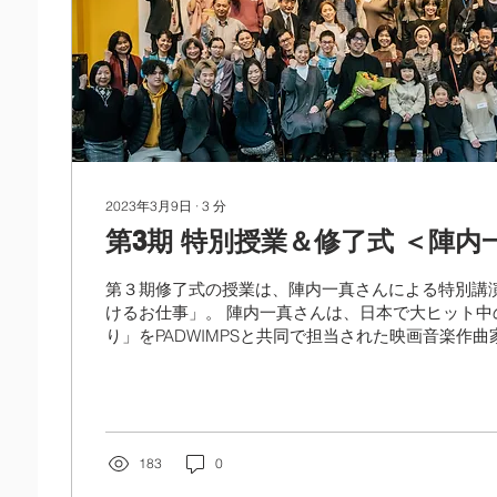
2023年3月9日
∙
3
分
第3期 特別授業＆修了式 ＜陣内
第３期修了式の授業は、陣内一真さんによる特別講
けるお仕事」。 陣内一真さんは、日本で大ヒット中
り」をPADWIMPSと共同で担当された映画音楽作
本アカデミー賞優秀音楽賞受賞し、今注目を集めていま
183
0