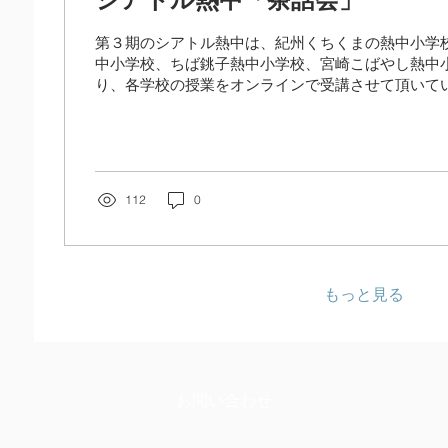
第３期のシアトル熱中は、紀州くちくまの熱中小学
中小学校、ちば銚子熱中小学校、宮崎こばやし熱中
り、各学校の授業をオンラインで受講させて頂いてい
が続いている中、生徒同士の交流を図るためにと２
時３０分よりBC...
112
0
もっと見る
お問い合わせ