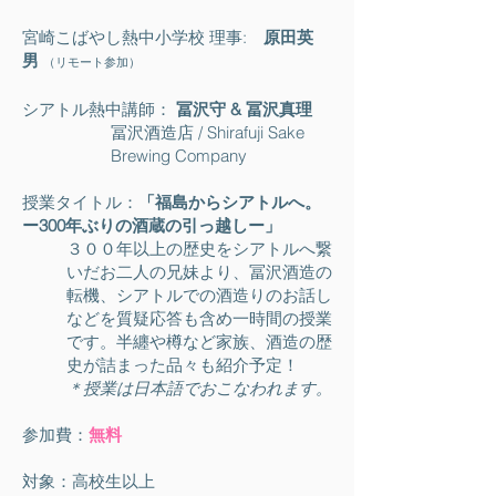
宮崎こばやし熱中小学校 理事:
原田英
男
（リモート参加）
シアトル熱中講師：
冨沢守 & 冨沢真理
冨沢酒造店 / Shirafuji Sake
Brewing Company
授業タイトル：
「福島からシアトルへ。
ー300年ぶりの酒蔵の引っ越しー」
３００年以上の歴史をシアトルへ繋
いだお二人の兄妹より、冨沢酒造の
転機、シアトルでの酒造りのお話し
などを質疑応答も含め一時間の授業
です。半纏や樽など家族、酒造の歴
史が詰まった品々も紹介予定！
＊授業は日本語でおこなわれます。
参加費：
無料
対象：高校生以上