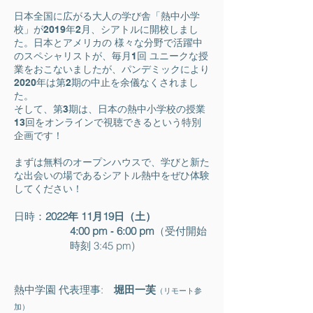
日本全国に広がる大人の学び舎「熱中小学
校」が2019年2月、シアトルに開校しまし
た。日本とアメリカの 様々な分野で活躍中
のスペシャリストが、毎月1回 ユニークな授
業をおこないましたが、パンデミックにより
2020年は第2期の中止を余儀なくされまし
た。
そして、第3期は、日本の熱中小学校の授業
13回をオンラインで視聴できるという特別
企画です！
まずは無料のオープンハウスで、学びと新た
な出会いの場であるシアトル熱中をぜひ体験
してください！
日時：
2022年 11月19日（土）
4:00 pm ‐ 6:00 pm
（受付開始
時刻 3:45 pm)​
熱中学園 代表理事:
堀田一芙
（リモート参
加）