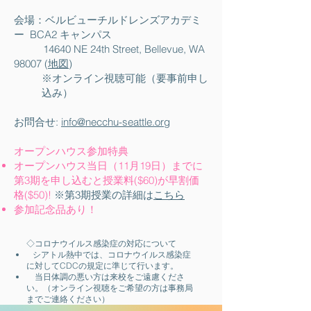
会場：ベルビューチルドレンズアカデミ
ー BCA2 キャンパス
​ 14640 NE 24th Street, Bellevue, WA
98007 (
地図
)
※オンライン視聴可能（要事前申し
込み）
お問合せ:
info@necchu-seattle.org
オープンハウス参加特典
オープンハウス当日（11月19日）までに
第3期を申し込むと授業料($60)が早割価
格($50)!
※
第3期授業の詳細は
こちら
​参加記念品あり！
◇コロナウイルス感染症の対応について
シアトル熱中では、コロナウイルス感染症
に対してCDCの規定に準じて行います。
当日体調の悪い方は来校をご遠慮くださ
い。（オンライン視聴をご希望の方は事務局
までご連絡ください）