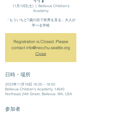
11月19日(土)
  |  
Bellevue Children's
Academy
「もういちど7歳の目で世界を見る」大人が
Registration is Closed. Please
contact info@necchu-seattle.org
Close
日時・場所
2022年11月19日 16:00 – 18:00
Bellevue Children's Academy, 14640
Northeast 24th Street, Bellevue, WA, USA
参加者