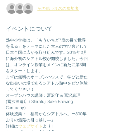
その他+83 名の参加者
イベントについて
熱中小学校は、「もういちど7歳の目で世界
を見る」をテーマにした大人の学び舎として
日本全国に広がる取り組みです。2019年2月
に海外初のシアトル校が開校しました。今回
は、オンライン授業をメインに新たに第3期
をスタートします。
まずは無料のオープンハウスで、学びと新た
な出会いの場であるシアトル熱中をぜひ体験
してください！
オープンハウス講師：冨沢守 & 冨沢真理　 
(冨沢酒造店 / Shirafuji Sake Brewing 
Company）
体験授業：「福島からシアトルへ。ー300年
ぶりの酒蔵の引っ越し―」
詳細は
ウェブサイト
より！