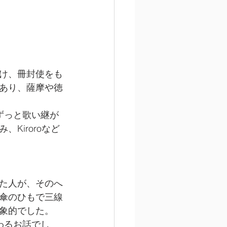
け、冊封使をも
あり、薩摩や徳
Kiroroなど
た人が、そのへ
傘のひもで三線
象的でした。