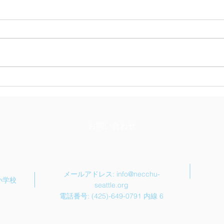
シア
3月4日特別講師 陣内一真
氏 ～「すずめの戸締まり」
映画音楽作曲家～
お問い合わせ
メールアドレス:
info@necchu-
中小学校
seattle.org
電話番号: (425)-649-0791 内線 6