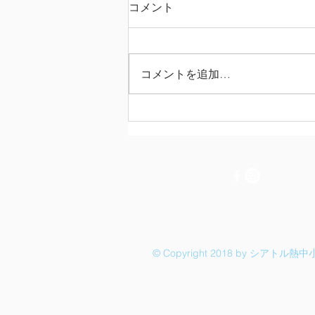
コメント
コメントを追加…
第3期 特別授業＆修了式 ＜陣
内一真先生＞
© Copyright 2018 by シアトル熱