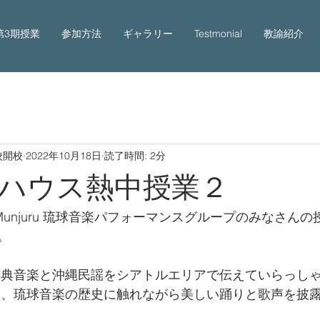
第3期授業
参加方法
ギャラリー
Testmonial
教諭紹介
校開校
2022年10月18日
読了時間: 2分
ハウス熱中授業２
& Munjuru 琉球音楽パフォーマンスグループのみなさん
。
古典音楽と沖縄民謡をシアトルエリアで伝えていらっし