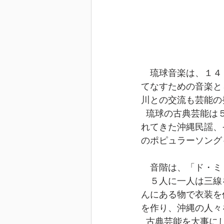
　琉球音楽は、１４
てなすための音楽と
川との交流も芸能の
  琉球の古典芸能は５つあり、その他に琉球の盆踊りといわれるエイサーやずっと歌い継が
れてきた沖縄民謡、
のポピュラーソング
　音階は、「ド・ミ
　５人に一人は三線
んにある物で衣装を
を作り、沖縄の人々
  古典芸能を大事にしながら新しいものを拓いていく、琉球音楽の魅力が伝わるお話でし